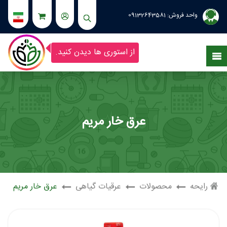
واحد فروش:
09132643581
از استوری ها دیدن کنید.
عرق خار مریم
رایحه
محصولات
عرقیات گیاهی
عرق خار مریم