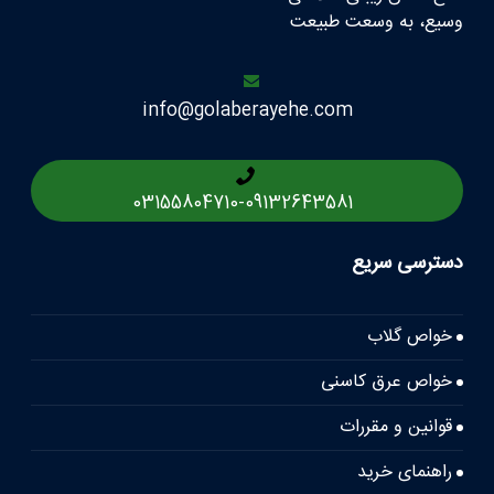
وسیع، به وسعت طبیعت
info@golaberayehe.com
03155804710
-
09132643581
دسترسی سریع
خواص گلاب
خواص عرق کاسنی
قوانین و مقررات
راهنمای خرید