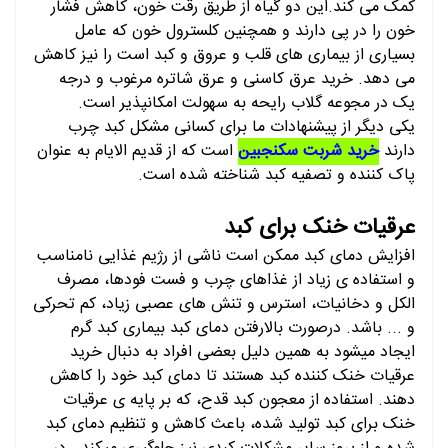
کمک می کند.این دو گیاه از طریق رقت خون، کاهش فشار
خون را در پی دارند و همچنین کلسترول خون که عامل
بسیاری از بیماری های قلب و عروق و کبد است را نیز کاهش
می دهد. خرید عرق کاسنی و عرق شاتره مرغوب و درجه
یک در مجوعه گلاب رایحه به سهولت امکانپذیر است.
یکی دیگر از پیشنهادات ما برای کسانی مشکل کبد چرب
دارند
خرید شربت سکنجبین
است که از قدیم الایام به عنوان
پاک کننده و تصفیه کبد شناخته شده است.
عرقیات خنک برای کبد
افزایش دمای کبد ممکن است ناشی از رژیم غذایی نامناسب
و استفاده ی زیاد از غذاهای چرب و فست فودها، مصرف
الکل و دخانیات، استرس و تنش های عصبی زیاد، کم تحرکی
و ... باشد. درصورت بالارفتن دمای کبد بیماری کبد گرم
ایجاد میشود به همین دلیل بعضی افراد به دنبال خرید
عرقیات خنک کننده کبد هستند تا دمای کبد خود را کاهش
دهند. استفاده از معجون کبد قدح، که بر پایه ی عرقیات
خنک برای کبد تولید شده، باعث کاهش و تنظیم دمای کبد