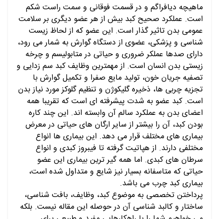
ماهیچه دیافراگم و در قسمت فوقانی و سمت راست شکم
است. عملکرد صحیح کبد بیش از هر عضو دیگری بر سلامت
عمومی بدن تاثیر گذار است. این عضو که از لحاظ زیست
شناسی و پزشکی، عضوی از دستگاه گوارش به شمار می رود،
دارای صدها عملکر ضروری و حیاتی در متابولیسم و چرخه
زیستی بدن انسان است. از مهمترین وظایف کبد سم زدایی و
تصفیه جریان خون، تولید مایع صفرا و تکمیل گوارش با
تجزیه چربی ها، ذخیره گلیکوژن و تنظیم گلوکز مورد نیاز بدن
است. کبد عضو به شدت پیشرفته ای است که تقریبا همه
اعضای بدن به عملکرد سالم آن وابسته اند. این چند کاره
بودن کبد، آن را بیشتر از سایر ارگان های حیاتی در معرض
بیماری های مختلف قرار می دهد. این بیماری ها انواع
مختلفی دارند. از هپاتیت گرفته تا فیبروز کبدی و انواع
سرطان های کبدی. اما همه گیر ترین بیماری این عضو
حیاتی که متاسفانه بسیار نیز شایع و متداول شده است،
بیماری کبد چرب می باشد.
پرداختن تخصصی به موضوع کبد، وظایف، بافت شناسی،
ساختار و کالبد شناسی آن در حوصله این مقاله نیست. بلکه
می خواهیم شما را با راهکارهایی مفید و طبیعی برای