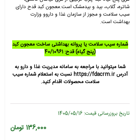
شاتره، گلاب، بید و بیدمشک است.معجون کبد قدح دارای
سیب سلامت و مجوز از سازمان غذا و داروو وزارت
بهداشت است.
شماره سیب سلامت یا پروانه بهداشتی ساخت معجون کبد
(پنج گیاه) قدح: 40/10961
شما میتوانید با مراجعه به سامانه مدیریت غذا و دارو به
آدرس https://fdacrm.ir نسبت به استعلام شماره سیب
سلامت محصولات اقدام کنید.
تاریخ بروزرسانی قیمت: 1405/05/16
136,000 تومان