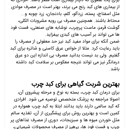
برای یک عضوی که دچار بیماری است مضر باشد. افرادی که
از بیماری های کبد رنج می برند، بهتر است در مصرف موادی
مثل اسفناج، پسته، زردآلو، کلم، بادنجان، زرد چوبه و...
محتاط باشند. همچنین مصرف بی رویه مشروبات الکلی،
گوشت قرمز، ماست پرچرب، نوشابه های صنعتی، فست فود
ها می تواند بر آسیب های کبدی بیفزاید.
ضمن آنکه برای مواد مفید کبد نیز حد معقولی از مصرف را
باید رعایت کرد. مثلا از خواص عرق کاسنی و شاتره برای کبد
گفتیم. ولی بد نیست بدانید مصرف بی اندازه این دو عرق
درمانگر نیز می تواند نتیجه معکوس بر سلامت کبد داشته
باشد.
بهترین شربت گیاهی برای کبد چرب
برای درمان کبد چرب، بسته به نوع و مرحله پیشروی آن،
اصولا مراجعه به پزشک متخصص توصیه می شود. افرادی
که کبد سالمی دارند باید بدانند ابتلا به کبد چرب همواره در
کمین است و بهترین روش برای پیشگیری از آن، تغذیه سالم
مثل خوردن میوه ها و سبزیجات، دوری از مصرف غذاهای پر
چرب و فست فود ها، پرهیز از مصرف محصولات شیمیایی،