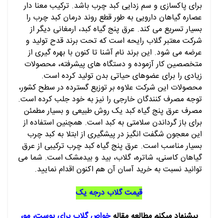
برای پاکسازی و سم زدایی کبد چرب باشد. ترکیب معنا دار
عصاره گیاهان دارویی به طور قطع روند درمان کبد چرب را
بسیار تسریع می کند. عرق پنج گیاه کبد، ارمغانی دیگر از
شرکت معتبر گلاب رایحه است که تحت برند قدح تولید و
عرضه می شود. این برند نام آشنا تا کنون با بهره گیری از
متخصصین کار آزموده و دستگاه های پیشرفته، محصولات
زیادی را برای عضوهای حیاتی بدن تولید کرده است.
محصولات این شرکت علاوه بر توزیع گسترده در سطح کشور،
توجه مصرف کنندگان خارجی را نیز به خود جلب کرده است.
مصرف عرق پنج گیاه کبد یک روش طبیعی و بسیار مطمئن
برای باز گرداندن سلامتی به کبد است. همچنین استفاده از
این معجون شگفت انگیز در پیشگیری از ابتلا به کبد چرب
بسیار مناسب است. عرق پنج گیاه کبد چرب ترکیبی از عرق
گیاهان کاسنی، شاتره، گلاب، بید و بیدمشک است. شما می
توانید نسبت به خرید آسان آن هم اکنون اقدام نمایید.
قیمت گلاب درجه یک
پیشنهاد میکنم مطالعه مقاله
خواص گلاب برای پوست، مو
،