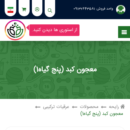
واحد فروش:
09132643581
از استوری ها دیدن کنید.
معجون کبد (پنج گیاه1)
رایحه
محصولات
عرقیات ترکیبی
معجون کبد (پنج گیاه1)