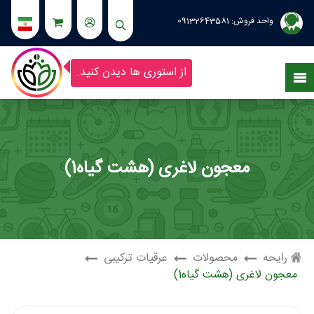
واحد فروش:
09132643581
از استوری ها دیدن کنید.
معجون لاغری (هشت گیاه1)
رایحه
محصولات
عرقیات ترکیبی
معجون لاغری (هشت گیاه1)