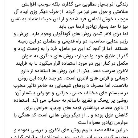
زندگی اثر بسیار مطلوبی می گذارد، بلکه موجب افزایش
سلامتی و طول عمر نیز می گردد. از طرف دیگر وزن ایده آل
موجب خوش اندامی فرد شده و از این حیث اعتماد به نفس
نیز تا حد بسیار زیادی ارتقا می یابد.
اما برای لاغر شدن روش های گوناگونی وجود دارد. ورزش و
رژیم غدایی مناسب، دو راه قدیمی و مطمئن در این زمینه
هستند. اما از آنجا که این دو عامل، فرد را به زحمت زیاد و
گذر از علایق خود وا میدارد، روش های دیگری به عنوان
مکمل در کنار این دو مورد استفاده قرار میگیرد تا به فرایند
لاغری سرعت دهد. یکی از این روش ها استفاده از دارو
درمانی و قرص های لاغری است. هر چند بازده این روش
بالاست، اما مصرف داروهای شیمیایی به خاطر تاثیر مخرب
بر سیستم های مختلف حسی، حرکتی و عوارض بیشمار آن؛
روشی پر ریسک و تقریبا ناسالم به حساب می آید. استفاده
از بالون معده، برداشتن توده های چربی، جراحی برای
کاهش طول روده و... از دیگر روش هایی است که همگی با
عوارض زیادی همراه است.
در این مقاله قصد داریم روش های لاغری را بررسی نموده و
بهترین گزینه برای لاغر شدن، یعنی استفاده از عرقیات گیاهی