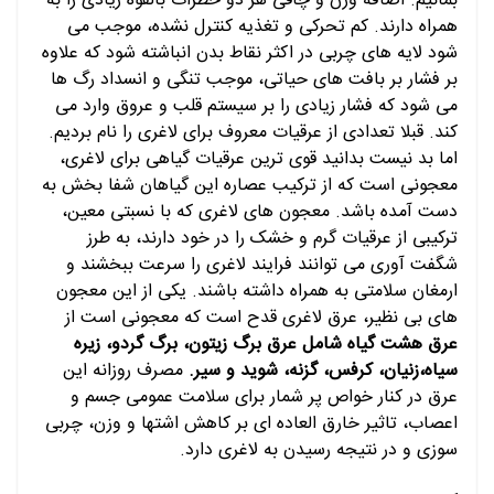
بمانیم. اضافه وزن و چاقی هر دو خطرات بالقوه زیادی را به
همراه دارند. کم تحرکی و تغذیه کنترل نشده، موجب می
شود لایه های چربی در اکثر نقاط بدن انباشته شود که علاوه
بر فشار بر بافت های حیاتی، موجب تنگی و انسداد رگ ها
می شود که فشار زیادی را بر سیستم قلب و عروق وارد می
کند. قبلا تعدادی از عرقیات معروف برای لاغری را نام بردیم.
اما بد نیست بدانید قوی ترین عرقیات گیاهی برای لاغری،
معجونی است که از ترکیب عصاره این گیاهان شفا بخش به
دست آمده باشد. معجون های لاغری که با نسبتی معین،
ترکیبی از عرقیات گرم و خشک را در خود دارند، به طرز
شگفت آوری می توانند فرایند لاغری را سرعت ببخشند و
ارمغان سلامتی به همراه داشته باشند. یکی از این معجون
های بی نظیر، عرق لاغری قدح است که معجونی است از
عرق هشت گیاه شامل عرق برگ زیتون، برگ گردو، زیره
سیاه،زنیان، کرفس، گزنه، شوید و سیر.
مصرف روزانه این
عرق در کنار خواص پر شمار برای سلامت عمومی جسم و
اعصاب، تاثیر خارق العاده ای بر کاهش اشتها و وزن، چربی
سوزی و در نتیجه رسیدن به لاغری دارد.