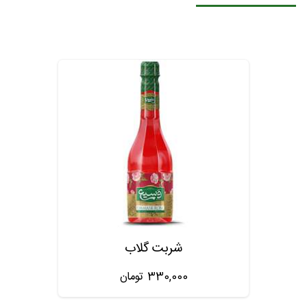
شربت گلاب
330,000
تومان