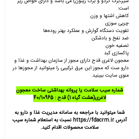
سیر،برگ گردو و برگ زیتون) می باشد و دارای خواص زیر
است:
کاهش اشتها و وزن
چربی سوزی
تقویت دستگاه گوارش و عملکرد بهتر روده‌ها
ضد نفخ و بادشکن
تصفیه خون
پاکسازی کبد
معجون لاغری قدح دارای مجوز از سازمان بهداشت و غذا و
دارو ست که مجوز این عرق ترکیبی را میتوانید از مجوزها در
منوی سایت ببینید.
شماره سیب سلامت یا پروانه بهداشتی ساخت معجون
لاغری(هشت گیاه 1) قدح : 40/10965
شما میتوانید با مراجعه به سامانه مدیریت غذا و دارو به
آدرس https://fdacrm.ir نسبت به استعلام شماره سیب
سلامت محصولات اقدام کنید.