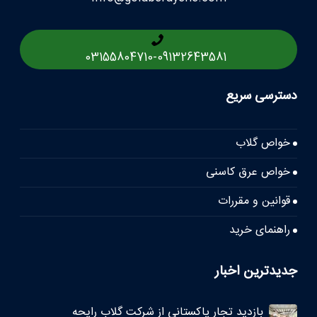
03155804710
-
09132643581
دسترسی سریع
خواص گلاب
خواص عرق کاسنی
قوانین و مقررات
راهنمای خرید
جدیدترین اخبار
بازدید تجار پاکستانی از شرکت گلاب رایحه