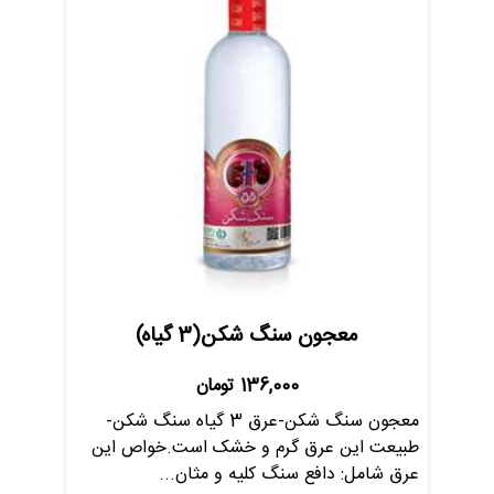
معجون سنگ شکن(3 گیاه)
136,000
تومان
معجون سنگ شکن-عرق 3 گیاه سنگ شکن-
طبیعت این عرق گرم و خشک است.خواص این
عرق شامل: دافع سنگ کلیه و مثان...