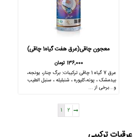
معجون چاقی(عرق هفت گیاه1 چاقی)
136,000
تومان
عرق 7 گیاه 1 چاقی ترکیبات: برگ چنار، یونجه،
بیدمشک ، پونه،کلپوره ، شنبلیله ، سنبل الطیب
و...برخی از ...
1
2
عرقیات ترکیبی