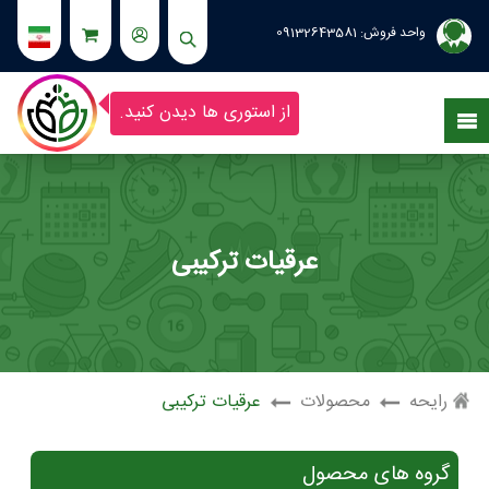
واحد فروش:
09132643581
از استوری ها دیدن کنید.
عرقیات ترکیبی
رایحه
محصولات
عرقیات ترکیبی
گروه های محصول