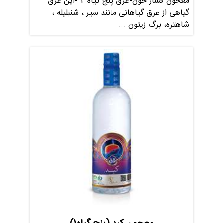
معجون فشار خون-عرق پنج گیاه 2 -این عرق
گیاهی از عرق گیاهانی مانند سیر ، شنبلیله ،
شاهتره، برگ زیتون ...