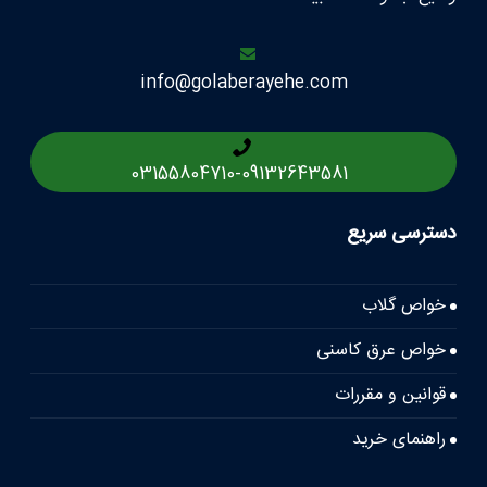
info@golaberayehe.com
03155804710
-
09132643581
دسترسی سریع
خواص گلاب
خواص عرق کاسنی
قوانین و مقررات
راهنمای خرید