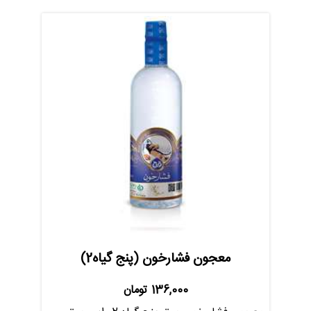
معجون فشارخون (پنج گیاه2)
136,000
تومان