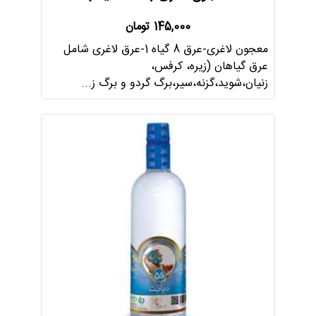
145,000
تومان
معجون لاغری-عرق 8 گیاه 1-عرق لاغری شامل
عرق گیاهان (زیره، کرفس،
زنیان،شوید،گزنه،سیر،برگ گردو و برگ ز...