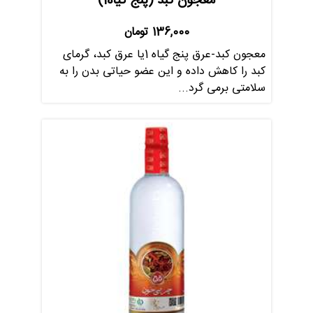
معجون کبد (پنج گیاه1)
136,000
تومان
معجون کبد-عرق پنج گیاه 1یا عرق کبد، گرمای
کبد را کاهش داده و این عضو حیاتی بدن را به
سلامتی برمی گرد...