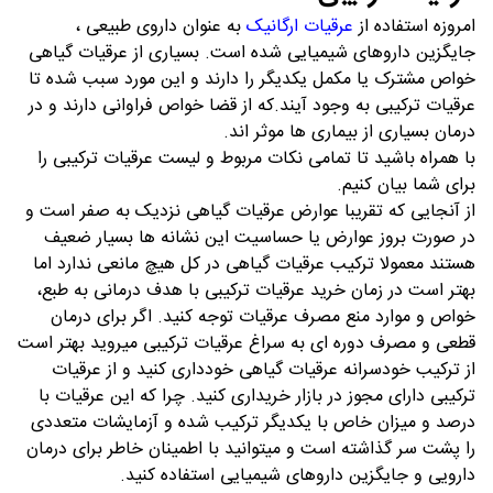
امروزه استفاده از
عرقیات ارگانیک
به عنوان داروی طبیعی ،
جایگزین داروهای شیمیایی شده است. بسیاری از عرقیات گیاهی
خواص مشترک یا مکمل یکدیگر را دارند و این مورد سبب شده تا
عرقیات ترکیبی به وجود آیند.که از قضا خواص فراوانی دارند و در
درمان بسیاری از بیماری ها موثر اند.
با همراه باشید تا تمامی نکات مربوط و لیست عرقیات ترکیبی را
برای شما بیان کنیم.
از آنجایی که تقریبا عوارض عرقیات گیاهی نزدیک به صفر است و
در صورت بروز عوارض یا حساسیت این نشانه ها بسیار ضعیف
هستند معمولا ترکیب عرقیات گیاهی در کل هیچ مانعی ندارد اما
بهتر است در زمان خرید عرقیات ترکیبی با هدف درمانی به طبع،
خواص و موارد منع مصرف عرقیات توجه کنید. اگر برای درمان
قطعی و مصرف دوره ای به سراغ عرقیات ترکیبی میروید بهتر است
از ترکیب خودسرانه عرقیات گیاهی خودداری کنید و از عرقیات
ترکیبی دارای مجوز در بازار خریداری کنید. چرا که این عرقیات با
درصد و میزان خاص با یکدیگر ترکیب شده و آزمایشات متعددی
را پشت سر گذاشته است و میتوانید با اطمینان خاطر برای درمان
دارویی و جایگزین داروهای شیمیایی استفاده کنید.