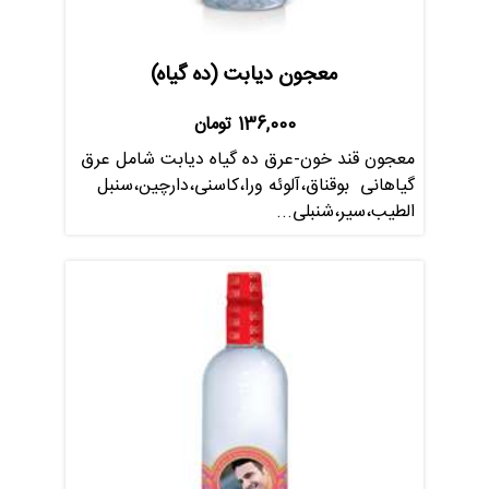
معجون دیابت (ده گیاه)
136,000
تومان
معجون قند خون-عرق ده گیاه دیابت شامل عرق
گیاهانی بوقناق،آلوئه ورا،کاسنی،دارچین،سنبل
الطیب،سیر،شنبلی...