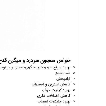
خواص معجون سردرد و میگرن قدح
بهبود و رفع سردردهای میگرنی،عصبی و سینوس
ضد تشنج
آرامبخش
کاهش استرس و اضطراب
بهبود کیفیت خواب
کاهش اختلالات فکری
بهبود مشکلات اعصاب