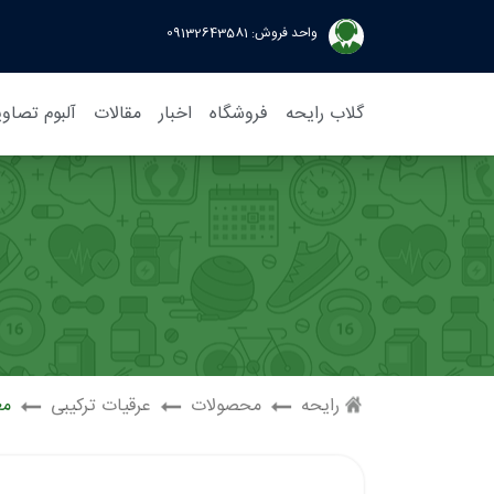
واحد فروش:
09132643581
گلاب رایحه
فروشگاه
اخبار
مقالات
آلبوم تصاوی
رایحه
محصولات
عرقیات ترکیبی
مع