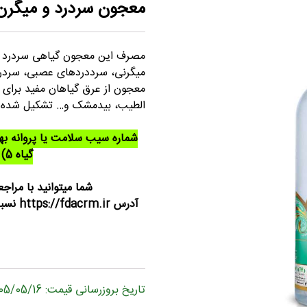
معجون سردرد و میگرن
مصرف این معجون گیاهی سردرد و
میگرنی، سرددردهای عصبی، سردر
معجون از عرق گیاهان مفید برای سر
الطیب، بیدمشک و… تشکیل شده
شماره سیب سلامت یا پروانه ب
گیاه 5) برند قدح: 40/12989
شما میتوانید با مراجع
آدرس r
تاریخ بروزرسانی قیمت: 1405/05/16