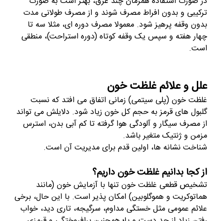
در صورت استفاده همزمان چند عرق، بهتر است به صورت
ترکیبی و بدون افراط مصرف شوند و از مصرف طولانی مدت
بدون وقفه پرهیز شود. معمولا مصرف دوره ای، مثلا سه تا
چهار هفته و سپس یک وقفه کوتاه (دوره استراحت)، منطقی
است.
علل و علائم غلظت خون
غلظت خون (پلی سیتمی) زمانی اتفاق می افتد که نسبت
گلبول های قرمز به حجم کل خون زیاد شود. دلایلش می تواند
از مصرف سیگار و آلودگی هوا گرفته تا کم آبی بدن، استرس
مزمن و ژنتیک متغیر باشد.
شناخت نشانه ها، اولین قدم برای مدیریت آن است.
از کجا بدانیم غلظت خون داریم؟
تشخیص قطعی غلظت خون تنها با آزمایش خون (مانند
هماتوکریت و هموگلوبین) امکان پذیر است. با این حال، برخی
علائم عمومی مثل خستگی مداوم، سرگیجه، تاری دید، خواب
رفتن زیاد از حد دست و پا؛ همچنین برافروختگی و قرمزی