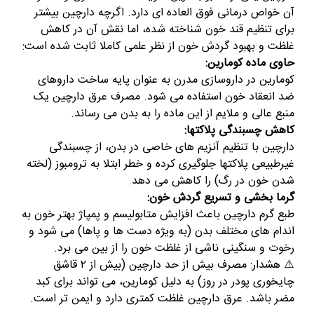
آن خواص درمانی فوق العاده ای دارد. اگرچه دارچین بیشتر
برای تنظیم قند خون شناخته شده، اما نقش آن در کاهش
غلظت و بهبود گردش خون از نظر علمی کاملا ثابت شده است:
حاوی ماده کومارین:
کومارین در داروسازی مدرن به عنوان پایه ساخت داروهای
ضد انعقاد خون استفاده می شود. مصرف عرق دارچین یک
منبع عالی و ملایم از این ماده را به بدن می رساند.
کاهش چسبندگی پلاکتها:
دارچین با تنظیم آنزیم های خاصی در بدن، از چسبندگی
غیرطبیعی پلاکتها جلوگیری کرده و خطر ابتلا به ترومبوز (لخته
شدن خون در رگ) را کاهش می دهد.
گرما بخشی و تسریع گردش خون:
طبع گرم دارچین باعث افزایش متابولیسم و پمپاژ بهتر خون به
اندام های مختلف بدن (به ویژه دست ها و پاها) می شود و
رخوت و سنگینی ناشی از غلظت خون را از بین می برد.
⚠️ هشدار: مصرف بیش از حد دارچین (بیش از
۲
قاشق
چایخوری پودر در روز) به دلیل کومارین، می تواند برای کبد
مضر باشد. عرق دارچین غلظت کمتری دارد و ایمن تر است.