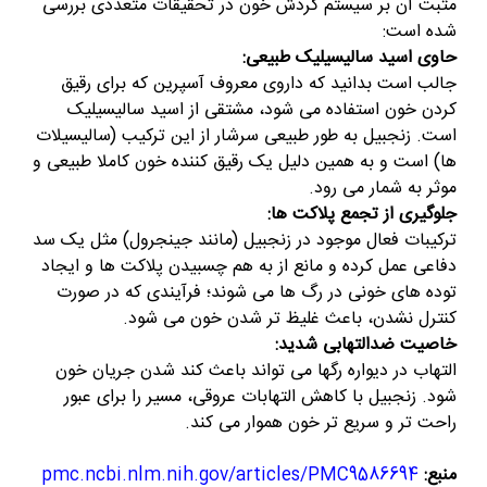
مثبت آن بر سیستم گردش خون در تحقیقات متعددی بررسی
شده است:
حاوی اسید سالیسیلیک طبیعی:
جالب است بدانید که داروی معروف آسپرین که برای رقیق
کردن خون استفاده می شود، مشتقی از اسید سالیسیلیک
است. زنجبیل به طور طبیعی سرشار از این ترکیب (سالیسیلات
ها) است و به همین دلیل یک رقیق کننده خون کاملا طبیعی و
موثر به شمار می رود.
جلوگیری از تجمع پلاکت ها:
ترکیبات فعال موجود در زنجبیل (مانند جینجرول) مثل یک سد
دفاعی عمل کرده و مانع از به هم چسبیدن پلاکت ها و ایجاد
توده های خونی در رگ ها می شوند؛ فرآیندی که در صورت
کنترل نشدن، باعث غلیظ تر شدن خون می شود.
خاصیت ضدالتهابی شدید:
التهاب در دیواره رگها می تواند باعث کند شدن جریان خون
شود. زنجبیل با کاهش التهابات عروقی، مسیر را برای عبور
راحت تر و سریع تر خون هموار می کند.
منبع:
pmc.ncbi.nlm.nih.gov/articles/PMC9586694