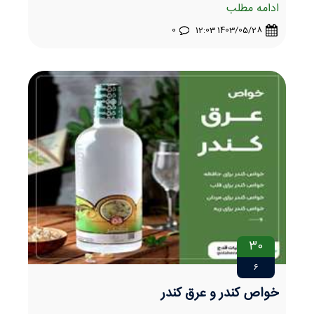
ادامه مطلب
0
1403/05/28 12:03
30
6
خواص کندر و عرق کندر