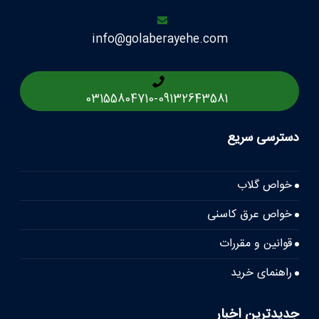
info@golaberayehe.com
03155804710
-
09132643581
دسترسی سریع
خواص گلاب
خواص عرق کاسنی
قوانین و مقررات
راهنمای خرید
جدیدترین اخبار