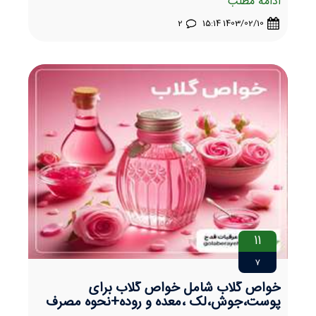
ادامه مطلب
2
1403/02/10 15:14
11
7
خواص گلاب شامل خواص گلاب برای
پوست،جوش،لک ،معده و روده+نحوه مصرف