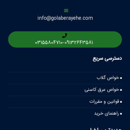
info@golaberayehe.com
03155804710
-
09132643581
دسترسی سریع
خواص گلاب
خواص عرق کاسنی
قوانین و مقررات
راهنمای خرید