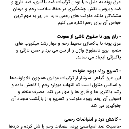
عرق پونه به دلیل دارا بودن ترکیبات ضد باکتری، ضد قارچ و
ضد ویروس، نقش چشمگیری در حفظ سلامت رحم و درمان
مشکلاتی مانند عفونت های رحمی دارد. در زیر به مهم ترین
خواص آن برای رحم اشاره می کنیم.
- رفع بوی نا مطبوع ناشی از عفونت
عرق پونه با پاکسازی محیط رحم و مهار رشد میکروب های
مضر، بوی نامطبوع واژن را از بین می برد و حس تازگی و
پاکیزگی ایجاد می نماید.
- تسریع روند بهبود عفونت
این عرق گیاهی سرشار از ترکیبات موثری همچون فلاونوئیدها
و اسانس منتول است که التهاب دیواره رحم را کاهش داده و
رشد باکتری ها و قارچ ها را مهار می کند. مصرف منظم و
اصولی آن روند بهبود عفونت را تسریع و از بازگشت مجدد آن
جلوگیری می کند.
- کاهش درد و انقباضات رحمی
خاصیت ضد اسپاسمی پونه، عضلات رحم را شل کرده و دردها