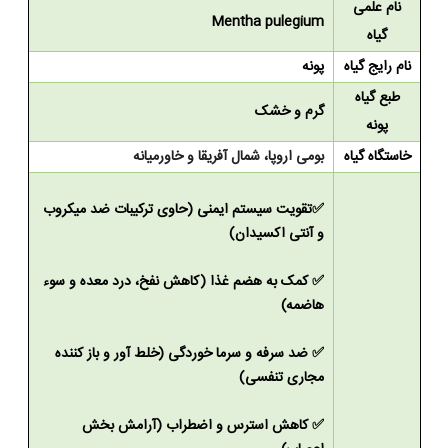
نام علمی
Mentha pulegium
گیاه
نام رایج گیاه
پونه
طبع گیاه
گرم و خشک
پونه
خاستگاه گیاه
بومی اروپا، شمال آفریقا و خاورمیانه
✅
تقویت
سیستم ایمنی (حاوی ترکیبات ضد میکروب
و آنتی اکسیدان)
✅
کمک به هضم غذا (کاهش نفخ، درد معده و سوء
هاضمه)
✅
ضد سرفه و سرما خوردگی (خلط آور و باز کننده
مجاری تنفسی)
✅
کاهش استرس و اضطراب (آرامش بخش