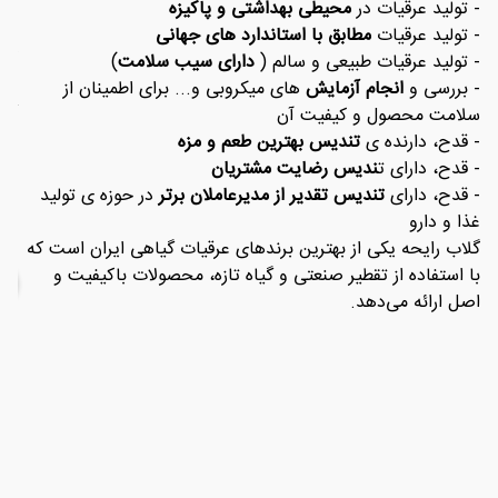
برن
- تولید عرقیات در
محیطی بهداشتی و پاکیزه
برا
- تولید عرقیات
مطابق با استاندارد های جهانی
- تولید عرقیات طبیعی و سالم (
دارای سیب سلامت
)
لیت
- بررسی و
انجام آزمایش
های میکروبی و... برای اطمینان از
گرف
سلامت محصول و کیفیت آن
اس
- قدح، دارنده ی
تندیس بهترین طعم و مزه
از 
- قدح، دارای ت
ندیس رضایت مشتریان
برا
- قدح، دارای
تندیس تقدیر از مدیرعاملان برتر
در حوزه ی تولید
بزن
غذا و دارو
گلاب رایحه یکی از بهترین برندهای عرقیات گیاهی ایران است که
با استفاده از تقطیر صنعتی و گیاه تازه، محصولات باکیفیت و
اصل ارائه می‌دهد.