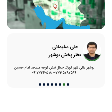
علی سلیمانی
دفتر پخش بوشهر
بوشهر عالی شهر گورک جمال نبش کوچه مسجد امام حسین
07735282599- 09177240518