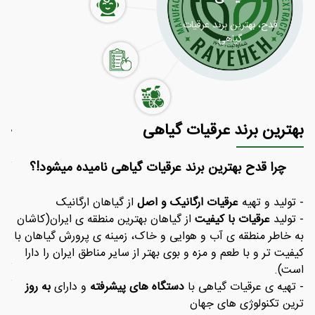
با عرقیات گیاهی قدح،
با شربت های گیاهی قدح
میهمانان خود را شگفت
سلامتی را به خانه ببرید.
جلوگیری از ابتلا به
خرید گلاب اصل کاشان
قدح، بهترین برند عرقیات
زده کنید.
گیاهی
کرونا،بهبود کرونا
بهترین برند عرقیات گیاهی
خر
چرا قدح بهترین برند عرقیات گیاهی نامیده میشود!؟
گلا
کسی
افر
- تولید و تهیه
عرقیات ارگانیک و اصل
از گیاهان ارگانیک
درخ
- تولید
عرقیات با کیفیت
از گیاهان بهترین منطقه ی ایران(کاشان
وس
بسی
به خاطر منطقه ی آب و هوایی و خاک، زمینه ی پرورش گیاهان با
است
کیفیت تر و با طعم و مزه و بوی بهتر از سایر مناطق ایران را دارا
وص
گلا
است).
گیا
- تهیه ی عرقیات گیاهی با
دستگاه های پیشرفته
و دارای
به روز
ترین تکنولوژی های جهان