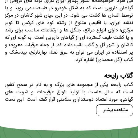
می شود. خوشبختانه کشور پهناور ایران دارای گونه های فروانی از
گیاهان دارویی است که به شکل خودرو در طبیعت می روید و یا
توسط انسان ها کشت می شود. در این میان شهر کاشان در مرکز
نقشه ایران، با اقلیمی متنوع از رشته کوه های کرکس تا کویر
مرکزی؛ دارای انواع مراتع، جنگل ها و ارتفاعات مناسب برای رشد
و یا کشت طیف گسترده ای از گیاهان دارویی است. به گونه ای که
کاشان را شهر گل و گلاب لقب داده اند. از جمله عرقیات معروف و
پر استفاده در ایران می توان به عرق نعنا، بهارنارنج، بیدمشک و
گلاب (گل محمدی) اشاره کرد.
گلاب رایحه
گلاب رایحه یکی از مجموعه های بزرگ و به نام در سطح کشور
است که سال هاست با تولید انواع عرقیجات و شربت های
گیاهی، مورد اعتماد دوستداران سلامتی قرار گفته است. این تحت
برندهای قدح و وسیع، با داشتن نمایندگی های معتبر در سرتاسر
مشاهده بیشتر
کشور محصولات خود را عرضه داشته و مفتخر به حفظ و ارتقای
جایگاه خود نزد خانوارهای عزیز در طی سال های گذشته بوده
است.
هیچ گاه ماندگاری اتفاقی نیست
.