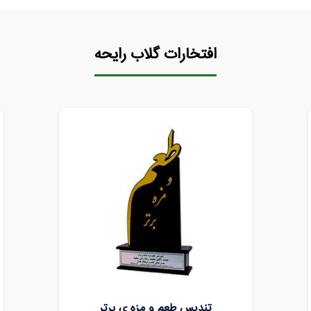
افتخارات گلاب رایحه
تندیس سران شایسته QTBP