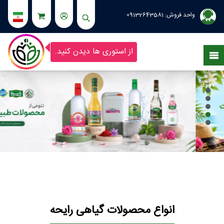
واحد فروش:
09132643581
از استوری ها دیدن کنید.
انواع محصولات گیاهی رایحه