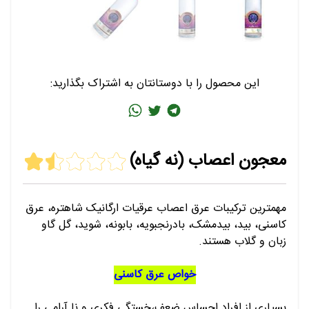
این محصول را با دوستانتان به اشتراک بگذارید:
معجون اعصاب (نه گیاه)
مهمترین ترکیبات عرق اعصاب عرقیات ارگانیک شاهتره، عرق
کاسنی، بید، بیدمشک، بادرنجبویه، بابونه، شوید، گل گاو
زبان و گلاب هستند.
خواص عرق کاسنی
بسیاری از افراد احساس ضعف،خستگی فکری و نا آرامی را