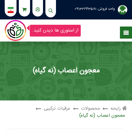
واحد فروش:
09132643581
از استوری ها دیدن کنید.
معجون اعصاب (نه گیاه)
رایحه
محصولات
عرقیات ترکیبی
معجون اعصاب (نه گیاه)