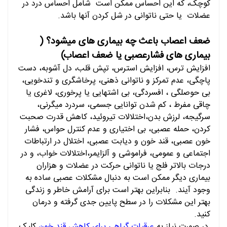
کوچک، که این احساس ممکن است شامل احساس درد در
عضلات یا حتی ناتوانی در شل کردن آنها باشد.
ضعف اعصاب باعث چه بیماری های میشود؟ (
بیماری های فشارعصبی یا ضعف اعصاب)
افزایش ترس، افزایش استرس، تپش قلب، دل آشوبه، دست
پاچگی، عدم تمرکز و ناتوانی ذهنی، پرخاشگری و تندخویی،
بی حوصلگی ، افسردگی، بی اشتهایی یا پرخوری، لاغری یا
چاقی مفرط ، کم شدن توانایی جسمی، سردرد میگرنی،
سرگیجه، لرزش بدن،اختلالات تیروئید، کاهش قدرت صحبت
کردن، حمله عصبی، بی اختیاری و عدم کنترل حواس، فشار
خون عصبی، قند خون و دیابت عصبی، اختلال در ارتباطات
اجتماعی و عمومی، فراموشی و آلزایمر،اختلالات خواب، و در
درجات بالاتر فلج یا ناتوانی حرکت در عضلات و هزاران
بیماری دیگر ممکن است به دنبال مشکلات عصبی ساده به
وجود آیند. بنابراین بهتر است برای آرامش خاطر و زندگی
بهتر این مشکلات را در سطح پایین جدی گرفته و درمان
کنید.
در صورت نیاز به
عرقیات گیاهی برای کاهش قند خون
کلیک