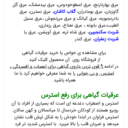
عرق بهارنارنج، عرق اسطوخودوس، عرق بیدمشک،
عرق گل
گاوزبان، عرق بومادران،
گلاب کاشان
،
عرق نسترن، عرق
بادرنجبویه، عرق کیالک و عرق مرزنجوش
،عرق سنبل
الطیب،عرق بابونه ، عرق نعناع، عرق رزماری،
شربت سکنجبین
، عرق شاه تره، عرق آویشن، عرق یا
شربت زعفران
، عرق کندر
برای مشاهده ی خواص یا خرید عرقیات گیاهی
از فروشگاه روی آن محصول کلیک کنید.
در ادامه
9 قوی ترین داروی گیاهی برای اعصاب و افسردگی ،
استرس و بی خوابی
را به شما معرفی خواهیم کرد با ما
همراه باشید.
عرقیات گیاهی برای رفع استرس
استرس و اضطراب دغدغه ای است که بسیاری از افراد با آن
روبرو هستند از کودکان خردسال تا میانسالان و کهن سالان.
استرس فراوان در ابتدا خودش را به شکل تپش قلب نشان
میدهد و ضربان قلب را بالا میبرد. با استرس شدید تر فرد