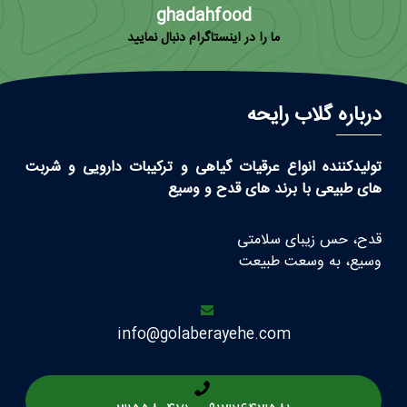
ghadahfood
ما را در اینستاگرام دنبال نمایید
درباره گلاب رایحه
تولیدکننده انواع عرقیات گیاهی و ترکیبات دارویی و شربت
های طبیعی با برند های قدح و وسیع
قدح، حس زیبای سلامتی
وسیع، به وسعت طبیعت
info@golaberayehe.com