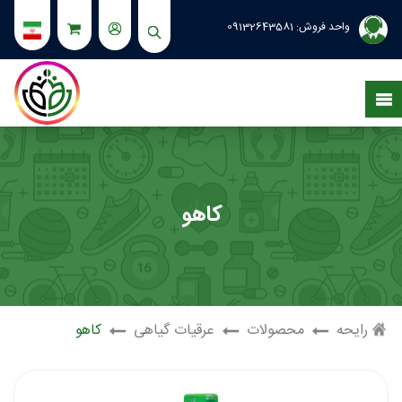
واحد فروش:
09132643581
کاهو
رایحه
محصولات
عرقیات گیاهی
کاهو