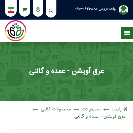
واحد فروش:
09132643581
عرق آویشن - عمده و گالنی
رایحه
محصولات
محصولات گالنی
عرق آویشن - عمده و گالنی