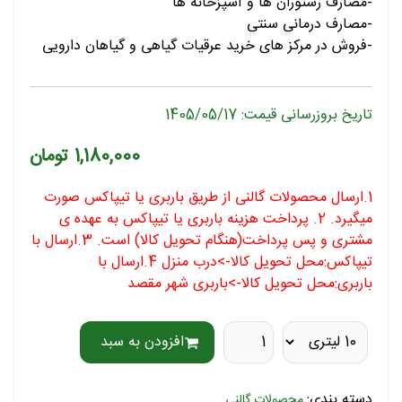
-مصارف رستوران ها و آشپزخانه ها
-مصارف درمانی سنتی
-فروش در مرکز های خرید عرقیات گیاهی و گیاهان دارویی
تاریخ بروزرسانی قیمت: 1405/05/17
1,180,000 تومان
1.ارسال محصولات گالنی از طریق باربری یا تیپاکس صورت
میگیرد. 2. پرداخت هزینه باربری یا تیپاکس به عهده ی
مشتری و پس پرداخت(هنگام تحویل کالا) است. 3.ارسال با
تیپاکس:محل تحویل کالا->درب منزل 4.ارسال با
باربری:محل تحویل کالا->باربری شهر مقصد
افزودن به سبد
دسته بندی:
محصولات گالنی