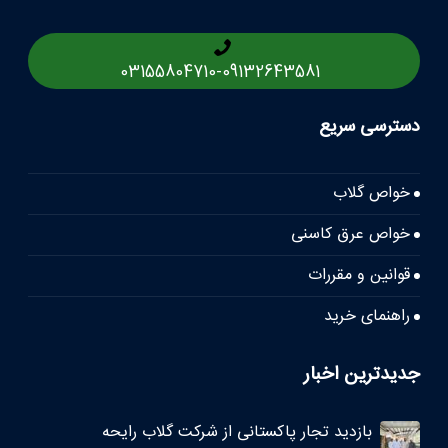
03155804710
-
09132643581
دسترسی سریع
خواص گلاب
خواص عرق کاسنی
قوانین و مقررات
راهنمای خرید
جدیدترین اخبار
بازدید تجار پاکستانی از شرکت گلاب رایحه