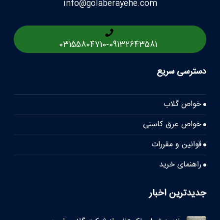
info@golaberayehe.com
03155804710
-
09132643581
دسترسی سریع
خواص گلاب
خواص عرق کاسنی
قوانین و مقررات
راهنمای خرید
جدیدترین اخبار