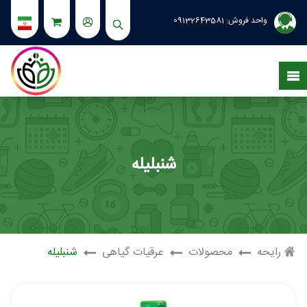
واحد فروش:
09132643581
شنبلیله
رایحه
محصولات
عرقیات گیاهی
شنبلیله