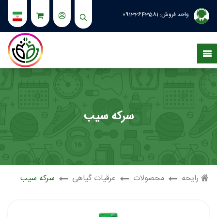
واحد فروش:
09132643581
سرکه سیب
رایحه
محصولات
عرقیات گیاهی
سرکه سیب