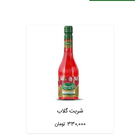
شربت گلاب
330,000
تومان