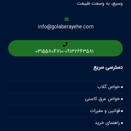
وسیع، به وسعت طبیعت
info@golaberayehe.com
03155804710
-
09132643581
دسترسی سریع
خواص گلاب
خواص عرق کاسنی
قوانین و مقررات
راهنمای خرید