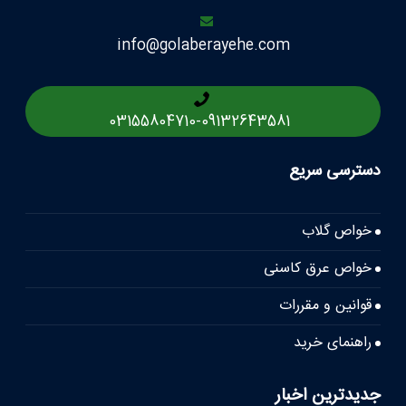
info@golaberayehe.com
03155804710
-
09132643581
دسترسی سریع
خواص گلاب
خواص عرق کاسنی
قوانین و مقررات
راهنمای خرید
جدیدترین اخبار