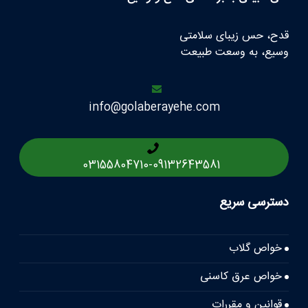
قدح، حس زیبای سلامتی
وسیع، به وسعت طبیعت
info@golaberayehe.com
03155804710
-
09132643581
دسترسی سریع
خواص گلاب
خواص عرق کاسنی
قوانین و مقررات