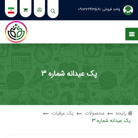
واحد فروش:
09132643581
پک عیدانه شماره 3
رایحه
محصولات
پک عرقیات
پک عیدانه شماره 3