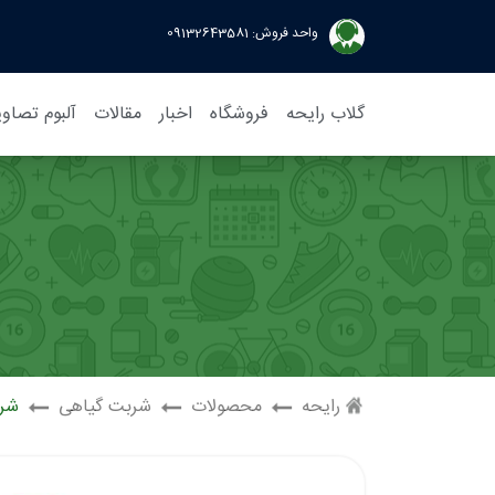
واحد فروش:
09132643581
گلاب رایحه
فروشگاه
اخبار
مقالات
آلبوم تصاوی
رایحه
محصولات
شربت گیاهی
شرب