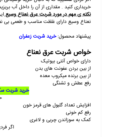
خریداری کنید . مقداری از آن را داخل آب بریزی
نکته ی مهم در مورد شربت عرق نعناع وسیع
ای
نعناع وسیع دارای غلظت مناسب و طعمی بی نظی
پیشنهاد محصول:
خرید شربت زعفران
خواص شربت عرق نعناع
دارای خواص آنتی بیوتیک
از بین بردن عفونت های بدن
از بین برنده میکروب معده
رفع عطش و تشنگی
خرید شربت سک
ح
افزایش تعداد گلبول های قرمز خون
رفع کم خونی
کمک به سوزاندن چربی و لاغری
اگر فرد