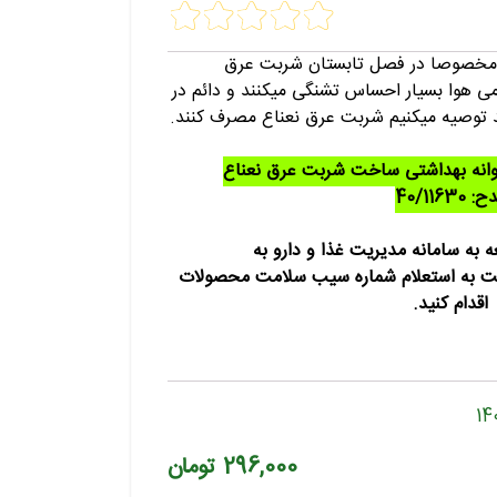
ر مخصوصا در فصل تابستان شربت عرق
می هوا بسیار احساس تشنگی میکنند و دائم در
توصیه میکنیم شربت عرق نعناع مصرف کنند.
وانه بهداشتی ساخت شربت عرق نعناع
: 40/11630
ه به سامانه مدیریت غذا و دارو به
https://fdacrm.i نسبت به استعلام شماره سیب سلامت محصولات
اقدام کنید.
296,000
تومان