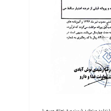
 ندارید میتوانید شربت عرق نعناع وسیع را