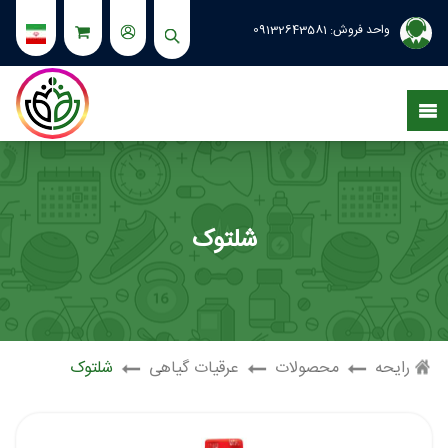
واحد فروش:
09132643581
شلتوک
رایحه
محصولات
عرقیات گیاهی
شلتوک