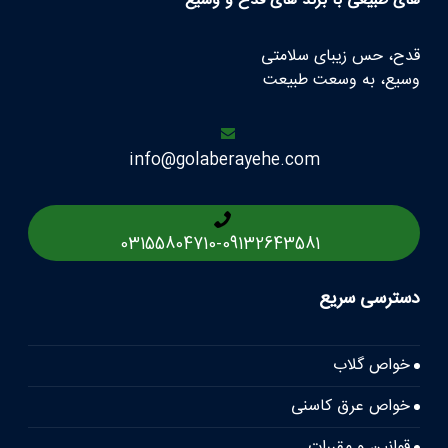
های طبیعی با برند های قدح و وسیع
قدح، حس زیبای سلامتی
وسیع، به وسعت طبیعت
info@golaberayehe.com
03155804710
-
09132643581
دسترسی سریع
خواص گلاب
خواص عرق کاسنی
قوانین و مقررات