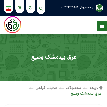
واحد فروش:
09132643581
عرق بیدمشک وسیع
رایحه
محصولات
عرقیات گیاهی
عرق بیدمشک وسیع