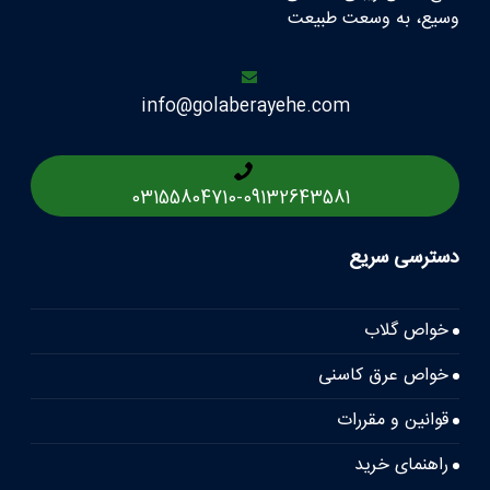
وسیع، به وسعت طبیعت
info@golaberayehe.com
03155804710
-
09132643581
دسترسی سریع
خواص گلاب
خواص عرق کاسنی
قوانین و مقررات
راهنمای خرید